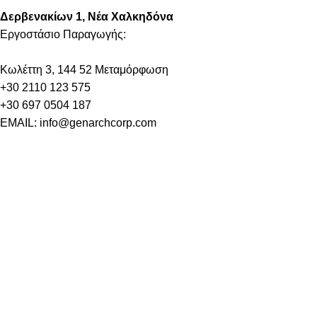
Δερβενακίων 1, Νέα Χαλκηδόνα
Εργοστάσιο Παραγωγής:
Kωλέττη 3, 144 52 Μεταμόρφωση
+30 2110 123 575
+30 697 0504 187
EMAIL: info@genarchcorp.com
ΕΛΛΗΝΙΚΗ ΕΤΑΙΡΙΑ ΦΥΣΙΚΩΝ ΣΥΜΠΛΗΡΩΜΑΤΩΝ
ΔΙΑΤΡΟΦΗΣ ΕΠΕ
Μέλος της BIOSCORP S.A.
ΠΛΗΡΟΦΟΡΙΕΣ
ΠΙΣΤΟΠΟΙΉΣΕΙΣ / ΒΡΑΒΕΊΑ
EMINOFF
ΤΙ ΚΆΝΕΙ ΤΟ EMINOFF
ΚΑΤΆΣΤΗΜΑ