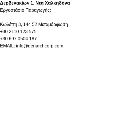
Δερβενακίων 1, Νέα Χαλκηδόνα
Εργοστάσιο Παραγωγής:
Kωλέττη 3, 144 52 Μεταμόρφωση
+30 2110 123 575
+30 697 0504 187
EMAIL: info@genarchcorp.com
ΕΛΛΗΝΙΚΗ ΕΤΑΙΡΙΑ ΦΥΣΙΚΩΝ ΣΥΜΠΛΗΡΩΜΑΤΩΝ
ΔΙΑΤΡΟΦΗΣ ΕΠΕ
Μέλος της BIOSCORP S.A.
ΠΛΗΡΟΦΟΡΙΕΣ
ΠΙΣΤΟΠΟΙΉΣΕΙΣ / ΒΡΑΒΕΊΑ
EMINOFF
ΤΙ ΚΆΝΕΙ ΤΟ EMINOFF